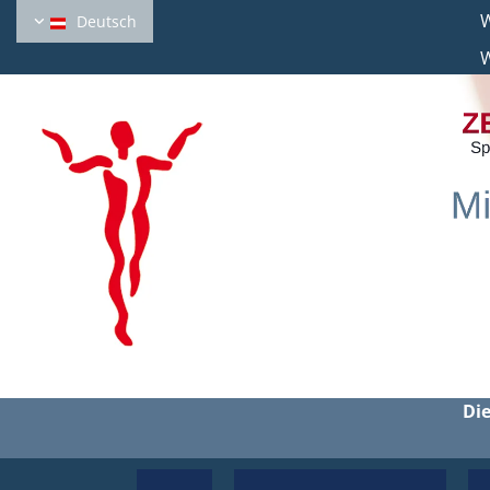
Wahlarztord
Deutsch
W
Di