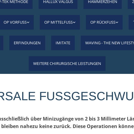
V-TEK METHODE
HALLUX VALGUS
HAMMERZEHEN
OP VORFUSS
OP MITTELFUSS
OP RÜCKFUSS
ERFINDUNGEN
IMITATE
WAVING - THE NEW LIFEST
WEITERE CHIRURGISCHE LEISTUNGEN
RSALE FUSSGESCHWUL
ausschließlich über Minizugänge von 2 bis 3 Millimeter 
bleiben nahezu keine zurück. Diese Operationen können