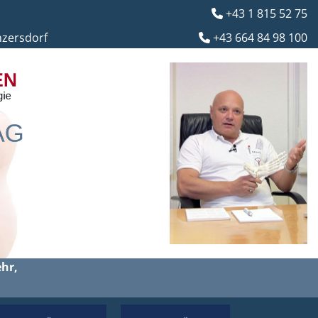
+43 1 815 52 75

nzersdorf
+43 664 84 98 100

hr,