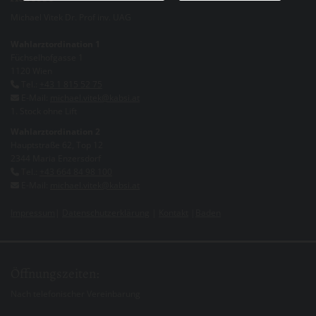
Michael Vitek Dr. Prof inv. UAG
Wahlarztordination 1
Füchselhofgasse 1
1120 Wien
Tel.:
+43 1 815 52 75

E-Mail:
michael.vitek@kabsi.at

1. Stock ohne Lift
Wahlarztordination 2
Hauptstraße 62, Top 12
2344 Maria Enzersdorf
Tel.:
+43 664 84 98 100

E-Mail:
michael.vitek@kabsi.at

Impressum
|
Datenschutzerklärung
|
Kontakt
|
Baden
Öffnungszeiten:
Nach telefonischer Vereinbarung