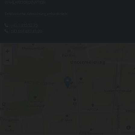
WAHLARZTORDINATION
Telefonische Anmeldung erforderlich!
:
+43 1 815 52 75

:
+43 664 849 81 00
