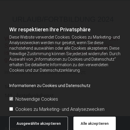
URLAUB/FORTBILDUNG 2024
Wir respektieren Ihre Privatsphäre
Diese Website verwendet Cookies. Cookies zu Marketing- und
Wegen Fortbildung (Teilnahme an der
Analysezwecken werden nur gesetzt, wenn Sie diese
Sportärztewoche) ist die Ordination
nachstehend auswählen oder alle Cookies akzeptieren. Diese
ist von 4. bis 13. Dezember 2024
freiwillige Zustimmung können Sie jederzeit widerrufen. Durch
geschlossen.
Auswahl von „Informationen zu Cookies und Datenschutz“
erhalten Sie detaillierte Information zu den verwendeten
Cookies und zur Datenschutzerklärung.
Im Notfall rufen Sie bitte den Notarzt:
Informationen zu Cookies und Datenschutz
144 - Wiener Rettung
141 - Ärztefunkdienst
Notwendige Cookies
Cookies zu Marketing- und Analysezwecken
Ausgewählte akzeptieren
Alle akzeptieren
Adresse