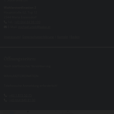
1. Stock ohne Lift
Wahlarztordination 2
Hauptstraße 62, Top 12
2344 Maria Enzersdorf
Tel.:
+43 664 84 98 100

E-Mail:
michael.vitek@kabsi.at

Impressum
|
Datenschutzerklärung
|
Kontakt
|
Baden
Öffnungszeiten:
Nach telefonischer Vereinbarung
WAHLARZTORDINATION
Telefonische Anmeldung erforderlich!
:
+43 1 815 52 75

:
+43 664 849 81 00
