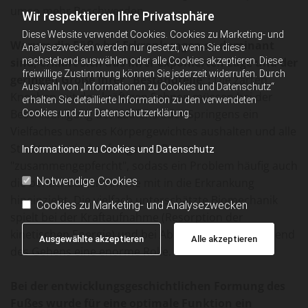
umso mehr Beschwerden.
Wir respektieren Ihre Privatsphäre
Diese Website verwendet Cookies. Cookies zu Marketing- und
Warum die Füße bei Erkrankungen so dominant
Analysezwecken werden nur gesetzt, wenn Sie diese
nachstehend auswählen oder alle Cookies akzeptieren. Diese
sind, erklärt sich aus ihrer exponierten Lage und der
freiwillige Zustimmung können Sie jederzeit widerrufen. Durch
geringen Größe ihrer "Bestandteile":
Die zarten
Auswahl von „Informationen zu Cookies und Datenschutz“
Knochen mit den kräftigen Sehnen müssen bei der
erhalten Sie detaillierte Information zu den verwendeten
Beschleunigung des Laufens oder Springens ein
Cookies und zur Datenschutzerklärung.
Vielfaches unseres Körpergewichtes aushalten und alle
Strukturen sind auf engstem Raum
Informationen zu Cookies und Datenschutz
"zusammengepfercht", sodass ein Problem häufig auch
Notwendige Cookies
die benachbarten Anteile mit in die Erkrankung
hineinzieht. Die vielfach unterschätzte Biomechanik
Cookies zu Marketing- und Analysezwecken
spielt bei der Kraftaufnahme (Resorption der
kinetischen Energie) und bei Abrollvorgängen während
Ausgewählte akzeptieren
Alle akzeptieren
des Gehens eine enorme Rolle.
Bei der entwicklungsgeschichtlichen Formung des
Fußes wurde für eine optimale Funktion ein