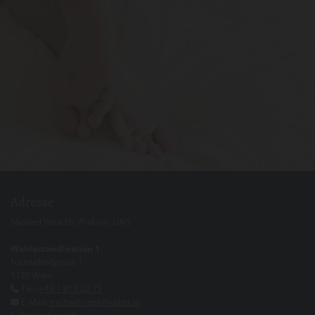
Adresse
Michael Vitek Dr. Prof inv. UAG
Wahlarztordination 1
Füchselhofgasse 1
1120 Wien
Tel.:
+43 1 815 52 75

E-Mail:
michael.vitek@kabsi.at
