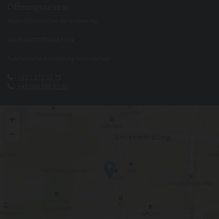
Öffnungszeiten:
Nach telefonischer Vereinbarung
WAHLARZTORDINATION
Telefonische Anmeldung erforderlich!
:
+43 1 815 52 75

:
+43 664 849 81 00
