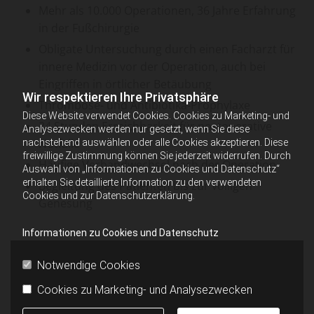
Mehr als 10.000 Operationen, 36 Jahre Erfahrung
in der Fußchirurgie
Obligate Untersuchung durch einen Facharzt für
innere Medizin vor der Operation, auch bei
Eingriffen in örtlicher Betäubung
Wir respektieren Ihre Privatsphäre
Thrombose- und Antibiotika-Prophylaxe
Diese Website verwendet Cookies. Cookies zu Marketing- und
24 Stunden Erreichbarkeit für postoperative
Analysezwecken werden nur gesetzt, wenn Sie diese
Notfälle
nachstehend auswählen oder alle Cookies akzeptieren. Diese
freiwillige Zustimmung können Sie jederzeit widerrufen. Durch
Häufige Verbandwechsel nach der Operation
Auswahl von „Informationen zu Cookies und Datenschutz“
erhalten Sie detaillierte Information zu den verwendeten
Begleitung des Patienten bis zur völligen
Cookies und zur Datenschutzerklärung.
Genesung
Informationen zu Cookies und Datenschutz
Notwendige Cookies
Cookies zu Marketing- und Analysezwecken