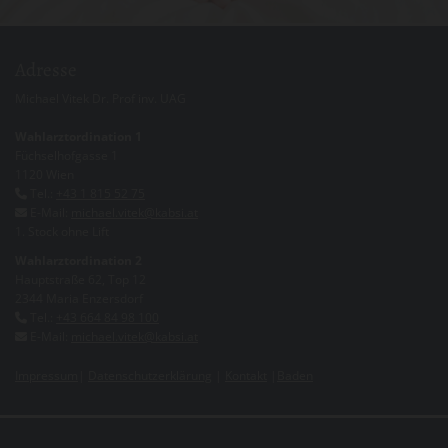
Adresse
Michael Vitek Dr. Prof inv. UAG
Wahlarztordination 1
Füchselhofgasse 1
1120 Wien
Tel.:
+43 1 815 52 75

E-Mail:
michael.vitek@kabsi.at

1. Stock ohne Lift
Wahlarztordination 2
Hauptstraße 62, Top 12
2344 Maria Enzersdorf
Tel.:
+43 664 84 98 100

E-Mail:
michael.vitek@kabsi.at

Impressum
|
Datenschutzerklärung
|
Kontakt
|
Baden